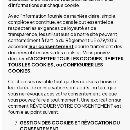
d’informations sur chaque cookie.
Avec l’information fournie de manière claire, simple,
Vínica
complète et continue, et dans le but essentiel de
respecter les exigences de loyauté et de
transparence, les utilisateurs de notre site peuvent,
Boutique
conformément à l’art. 6 du Règlement UE 679/2016,
accorder
leur consentement
pour le traitement des
données obtenues via les cookies. Vous pouvez
Histoire et Valeurs
décider
d’ACCEPTER TOUS LES COOKIES, REJETER
TOUS LES COOKIES, ou CONFIGURER LES
Événements
COOKIES
.
Ce choix sera valable tant que les cookies choisis et
Cocktails
leur durée de conservation sont actifs, ou tant que
vous ne révoquez pas votre consentement, ce que
vous pouvez faire à tout moment. Une explication sur
Blog
comment
RÉVOQUER VOTRE CONSENTEMENT
est
fournie au point suivant.
Contact
GESTION DES COOKIES ET RÉVOCATION DU
CONSENTEMENT