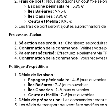
Frais de port
: Nous appliquons un coût fixe selon
Espagne péninsulaire :
5,95 €
Îles Baléares :
9,95 €
Îles Canaries :
9,95 €
Ceuta et Melilla :
9,95 €
Les frais de port seront ajoutés au prix final lors de 
Processus d’achat
Sélection des produits
: Choisissez les produits
Confirmation de la commande
: Vérifiez votre
Paiement sécurisé
: Effectuez le paiement via T
Confirmation de la commande
: Vous recevrez 
Politique d’expédition
Délais de livraison
:
Espagne péninsulaire
: 4-5 jours ouvrables
Îles Baléares
: 7-8 jours ouvrables.
Îles Canaries
: 7-8 jours ouvrables.
Ceuta et Melilla
: 7-8 jours ouvrables.
Délais de préparation
: Les commandes seront tr
Les délais de transport peuvent être modifiés en ra