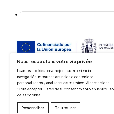
Nous respectons votre vie privée
DESTILERIAS SAN VALERO SOCIEDAD COOPERATIVA a participé au Programme d
cette mesure à la cr
Usamos cookies para mejorar su experiencia de
navegación, mostrarle anuncios o contenidos
personalizados y analizar nuestro tráfico. Al hacer clic en
“Tout accepter” usted da su consentimiento a nuestro uso
de las cookies.
Personnaliser
Tout refuser
Tout accepter
Mentions légales et politique
Cookies
de confidentialité