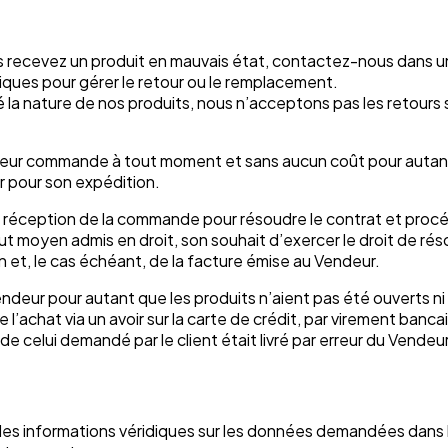
us recevez un produit en mauvais état, contactez-nous dans un
es pour gérer le retour ou le remplacement.
 la nature de nos produits, nous n’acceptons pas les retours 
ler leur commande à tout moment et sans aucun coût pour auta
r pour son expédition.
la réception de la commande pour résoudre le contrat et procéd
ut moyen admis en droit, son souhait d’exercer le droit de r
 et, le cas échéant, de la facture émise au Vendeur.
endeur pour autant que les produits n’aient pas été ouverts ni 
 l’achat via un avoir sur la carte de crédit, par virement bancai
 celui demandé par le client était livré par erreur du Vendeur, ce
es informations véridiques sur les données demandées dans les