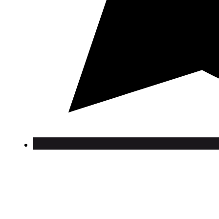
Vínica
Boutique
Histoire et Valeurs
Événements
Cocktails
Blog
Contact