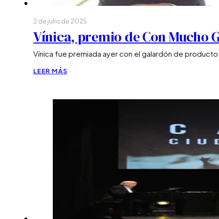
Historia y valores
2 de julio de 2025
Vínica, premio de Con Mucho 
Eventos
Vínica fue premiada ayer con el galardón de producto
Coctelería
LEER MÁS
Blog
Contacto