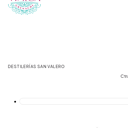
Historia y valores
Eventos
Coctelería
Blog
Contacto
DESTILERÍAS SAN VALERO
Ctr